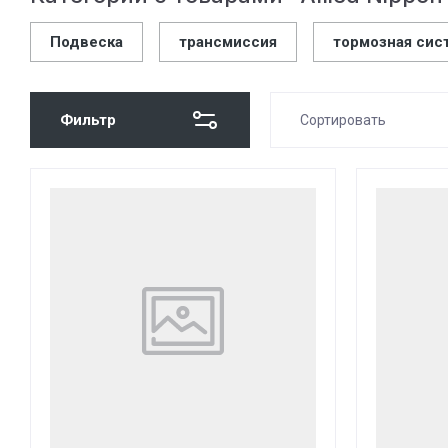
Подвеска
трансмиссия
тормозная сис
Фильтр
Сортировать
Цена - убывание
Цена - возраста
Название - Я-А
Название - А-Я