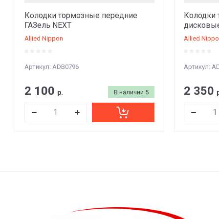
Колодки тормозные передние
Колодки 
ГАЗель NEXT
дисковые
Allied Nippon
Allied Nipp
Артикул:
ADB0796
Артикул:
AD
2 100
2 350
р.
В наличии
5