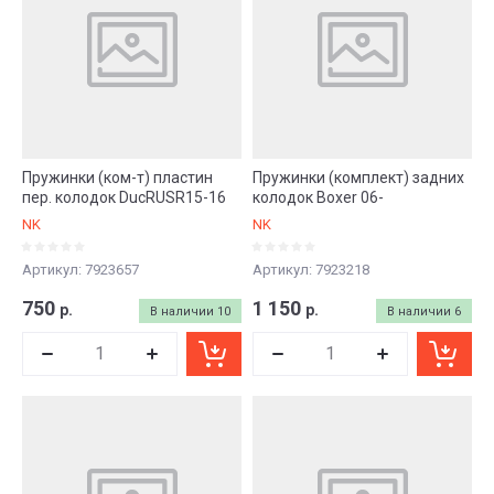
Пружинки (ком-т) пластин
Пружинки (комплект) задних
пер. колодок DucRUSR15-16
колодок Boxer 06-
NK
NK
Артикул:
7923657
Артикул:
7923218
750
1 150
р.
р.
В наличии
10
В наличии
6