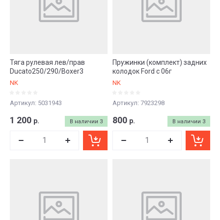
Тяга рулевая лев/прав
Пружинки (комплект) задних
Ducato250/290/Boxer3
колодок Ford c 06г
NK
NK
Артикул:
5031943
Артикул:
7923298
1 200
800
р.
р.
В наличии
3
В наличии
3