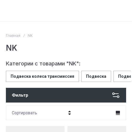
Главная
/
NK
NK
Категории с товарами "NK":
Подвеска колеса трансмиссия
Подвеска
Подве
Фильтр
Сортировать
Цена - убывание