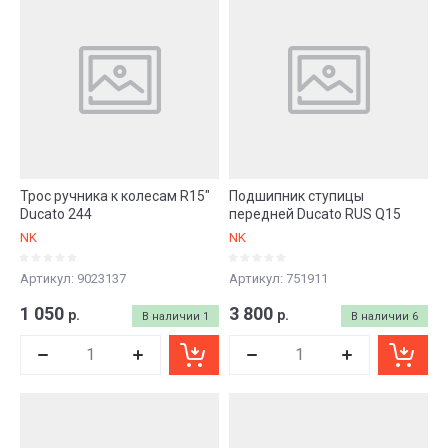
Цена - возрастание
Название - Я-А
Название - А-Я
Трос ручника к колесам R15"
Подшипник ступицы
Ducato 244
передней Ducato RUS Q15
NK
NK
Артикул:
9023137
Артикул:
751911
1 050
3 800
р.
р.
В наличии
1
В наличии
6