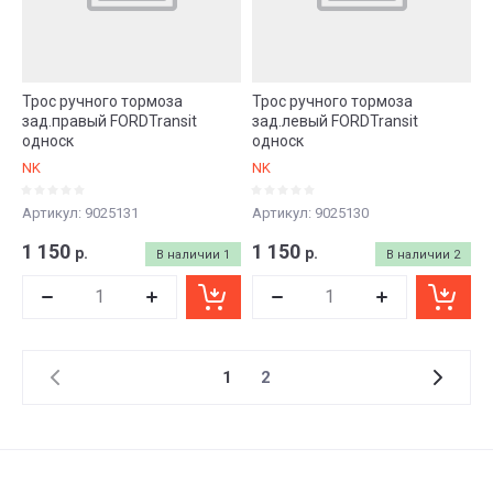
Трос ручного тормоза
Трос ручного тормоза
зад.правый FORDTransit
зад.левый FORDTransit
односк
односк
NK
NK
Артикул:
9025131
Артикул:
9025130
1 150
1 150
р.
р.
В наличии
1
В наличии
2
1
2